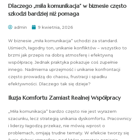
Dlaczego „miła komunikacja” w biznesie często
szkodzi bardziej niż pomaga
admin
9 kwietnia, 2026
W biznesie „miła komunikacja” uchodzi za standard.
Uśmiech, łagodny ton, unikanie konfliktów – wszystko to
brzmi jak przepis na dobrą atmosferę i efektywną
współpracę. Jednak praktyka pokazuje coś zupełnie
innego. Nadmierna uprzejmość i unikanie konfrontacji
często prowadzą do chaosu, frustracji i spadku
efektywności. Dlaczego tak się dzieje?
Iluzja Komfortu Zamiast Realnej Współpracy
„Miła komunikacja” bardzo często nie jest wyrazem
szacunku, lecz strategią unikania dyskomfortu. Pracownicy
i liderzy łagodzą przekaz, nie mówią wprost o
problemach, omijają trudne tematy. W efekcie tworzy się
iluzja dobrej atmosfery, pod którą narastają napięcia.