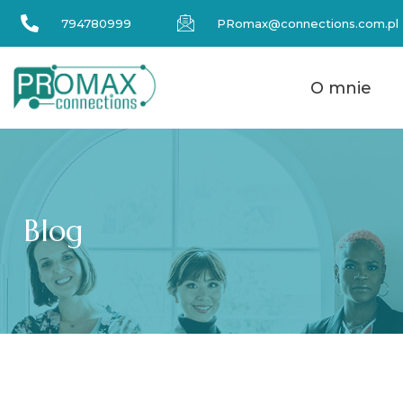
794780999
PRomax@connections.com.pl
O mnie
Blog