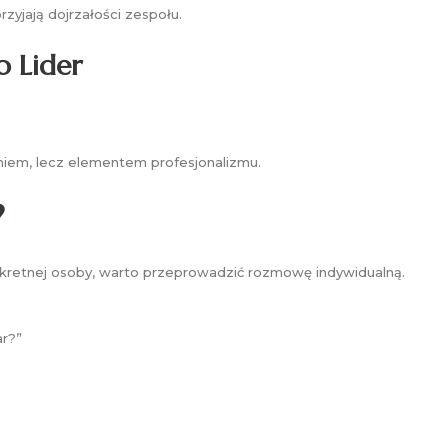
zyjają dojrzałości zespołu.
o Lider
eniem, lecz elementem profesjonalizmu.
?
nkretnej osoby, warto przeprowadzić rozmowę indywidualną.
ar?”