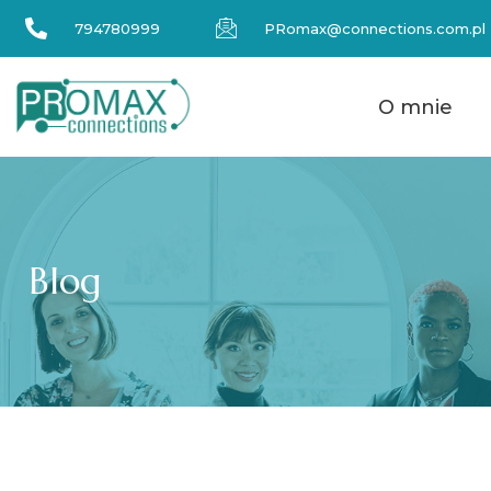
794780999
PRomax@connections.com.pl
O mnie
Blog